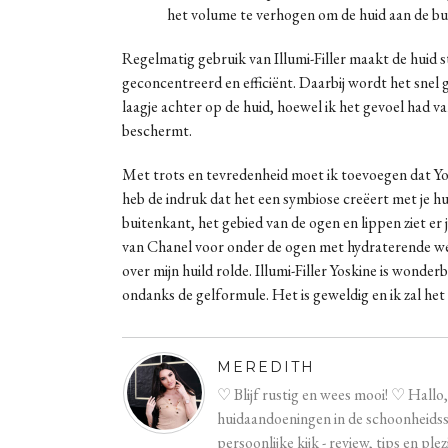
het volume te verhogen om de huid aan de bui
Regelmatig gebruik van Illumi-Filler maakt de huid st
geconcentreerd en efficiënt. Daarbij wordt het snel
laagje achter op de huid, hoewel ik het gevoel had va
beschermt.
Met trots en tevredenheid moet ik toevoegen dat Yosk
heb de indruk dat het een symbiose creëert met je hu
buitenkant, het gebied van de ogen en lippen ziet er
van Chanel voor onder de ogen met hydraterende werk
over mijn huild rolde. Illumi-Filler Yoskine is wonder
ondanks de gelformule. Het is geweldig en ik zal he
MEREDITH
♡ Blijf rustig en wees mooi! ♡ Hallo
huidaandoeningen in de schoonheidssa
persoonlijke kijk - review, tips en plez