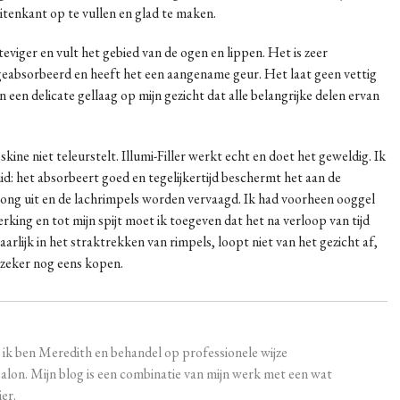
tenkant op te vullen en glad te maken.
eviger en vult het gebied van de ogen en lippen. Het is zeer
 geabsorbeerd en heeft het een aangename geur. Het laat geen vettig
n een delicate gellaag op mijn gezicht dat alle belangrijke delen ervan
ine niet teleurstelt. Illumi-Filler werkt echt en doet het geweldig. Ik
id: het absorbeert goed en tegelijkertijd beschermt het aan de
 jong uit en de lachrimpels worden vervaagd. Ik had voorheen ooggel
ing en tot mijn spijt moet ik toegeven dat het na verloop van tijd
baarlijk in het straktrekken van rimpels, loopt niet van het gezicht af,
t zeker nog eens kopen.
, ik ben Meredith en behandel op professionele wijze
lon. Mijn blog is een combinatie van mijn werk met een wat
ier.