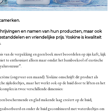
icamerken.
schrijvingen en namen van hun producten, maar ook
anddelen en vriendelijke prijs. Yoskine is kwaliteit
.
s van de verpakking en geen boek moet beoordelen op zijn kaft, kijk
k niet te enthousiast alleen maar omdat het bamboekool of exotische
hyaluronzuur”.
re crème (ongeveer een maand). Yoskine omschrijft dit product als
he zijdedeeltjes, maar het werkt ook op de huid door te liften en het
elcomplex in twee verschillende dimensies:
t een beschermende en glad makende laag creëert op de huid;
 geabsorbeerd en onder de huid gecombineerd met waterdeeltjes om