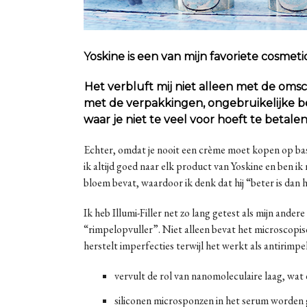
Yoskine is een van mijn favoriete cosmet
Het verbluft mij niet alleen met de om
met de verpakkingen, ongebruikelijke best
waar je niet te veel voor hoeft te betalen
Echter, omdat je nooit een crème moet kopen op basi
ik altijd goed naar elk product van Yoskine en ben i
bloem bevat, waardoor ik denk dat hij “beter is dan 
Ik heb Illumi-Filler net zo lang getest als mijn ande
“rimpelopvuller”. Niet alleen bevat het microscopisc
herstelt imperfecties terwijl het werkt als antirimp
vervult de rol van nanomoleculaire laag, wa
siliconen microsponzen in het serum worden