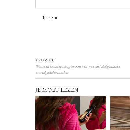
10 + 8 =
VORIGE
Waarom houd je niet gewoon van wortels! Zelfgemaakt
wortelgezichtsmasker
JE MOET LEZEN